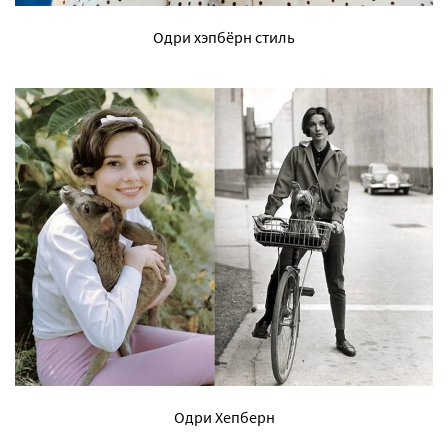
Одри хэпбёрн стиль
Одри Хепберн