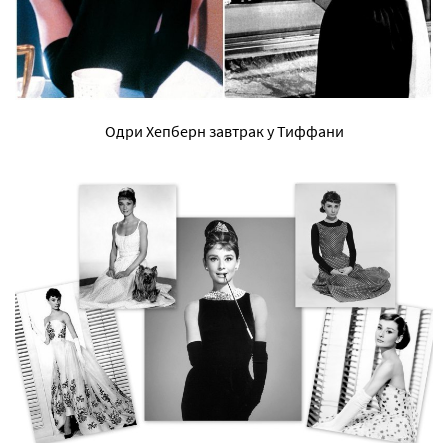
Одри Хепберн завтрак у Тиффани