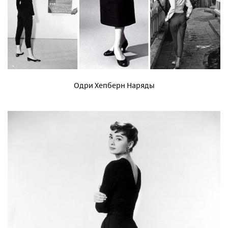
Одри Хепберн Наряды