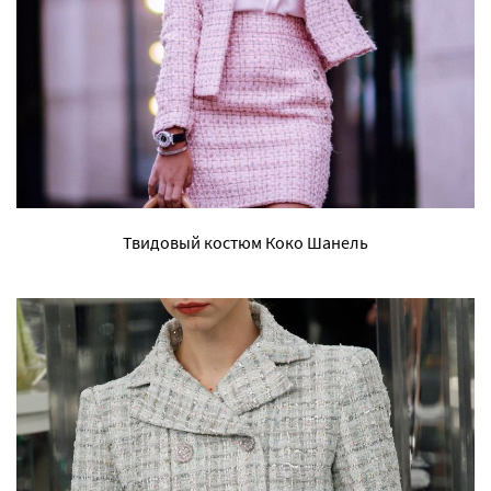
Твидовый костюм Коко Шанель