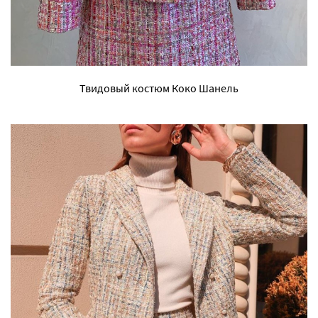
Твидовый костюм Коко Шанель