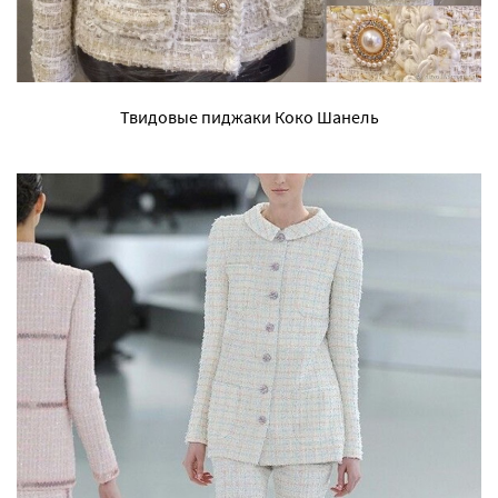
Твидовые пиджаки Коко Шанель