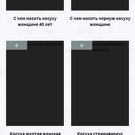
С чем носить косуху
С чем носить черную косуху
женщине 40 лет
женщине
0
0
Косуха желтая женская
Косуха страдивариус