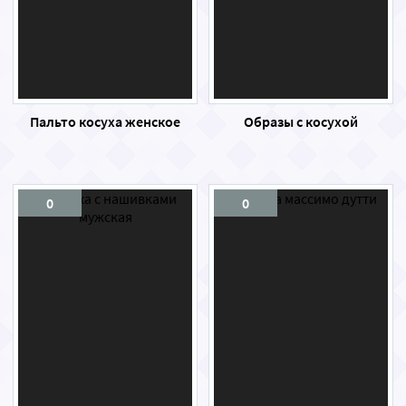
Пальто косуха женское
Образы с косухой
0
0