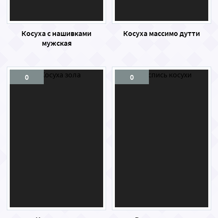
Косуха с нашивками
Косуха массимо дутти
мужская
0
0