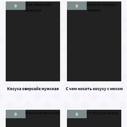
0
0
Косуха оверсайз мужская
С чем носить косуху с мехом
0
0