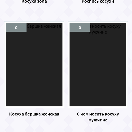
Косуха зола
Роспись косухи
0
0
Косуха бершка женская
С чем носить косуху
мужчине