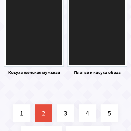
Косуха женская мужская
Платье и косуха образ
1
2
3
4
5