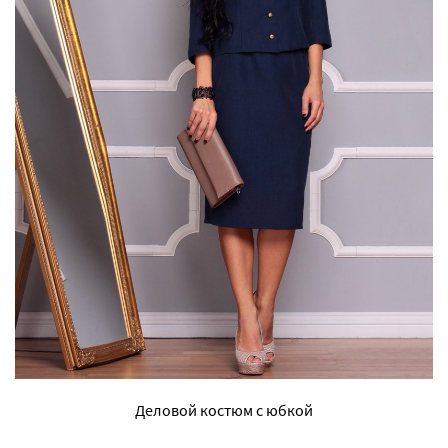
Деловой костюм с юбкой