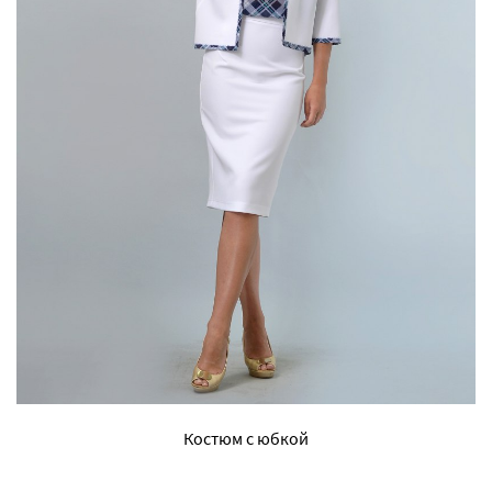
Костюм с юбкой