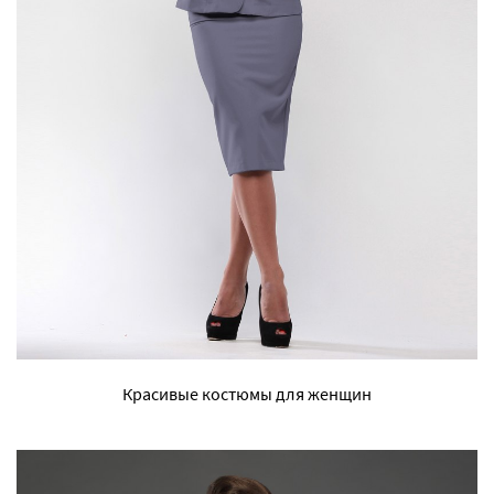
Красивые костюмы для женщин