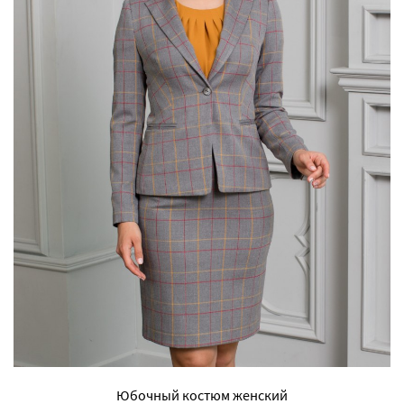
Юбочный костюм женский