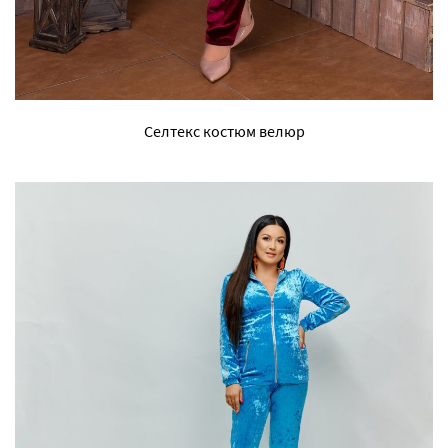
Селтекс костюм велюр