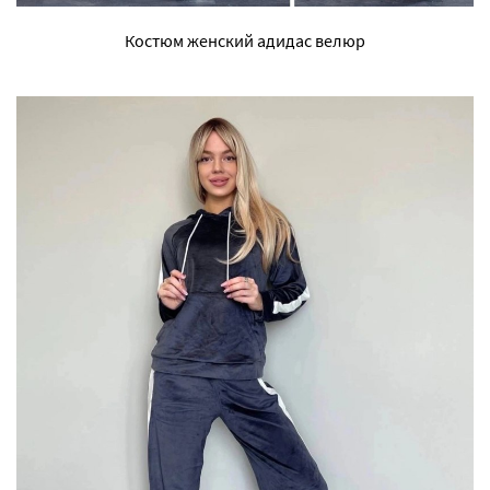
Костюм женский адидас велюр