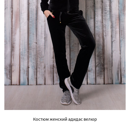
Костюм женский адидас велюр