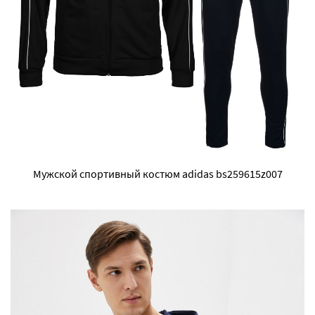
Мужской спортивный костюм adidas bs259615z007