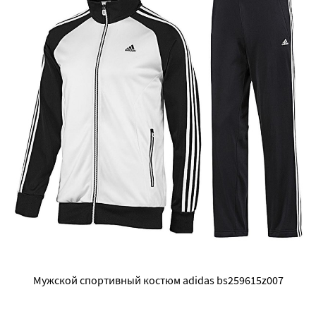
Мужской спортивный костюм adidas bs259615z007