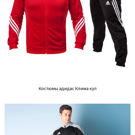
Костюмы адидас Клима кул