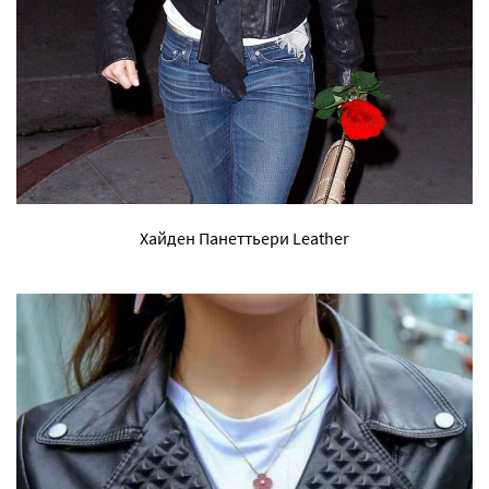
Хайден Панеттьери Leather