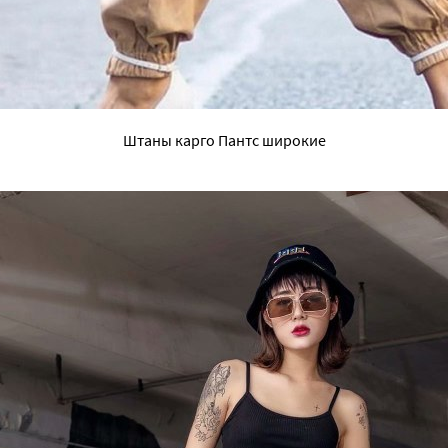
Штаны карго Пантс широкие