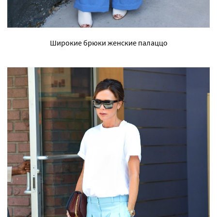
Широкие брюки женские палаццо