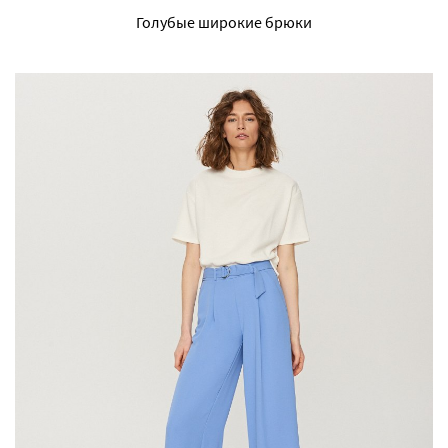
Голубые широкие брюки