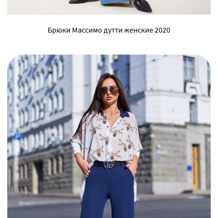
Брюки Массимо дутти женские 2020