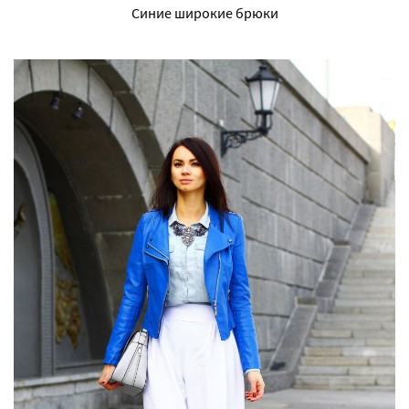
Синие широкие брюки