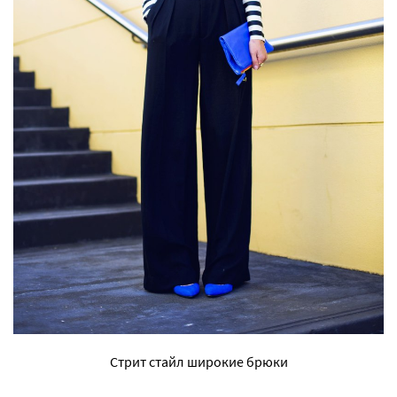
Стрит стайл широкие брюки