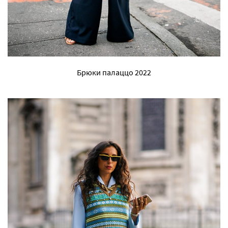
Брюки палаццо 2022