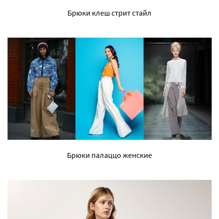
Брюки клеш стрит стайл
Брюки палаццо женские