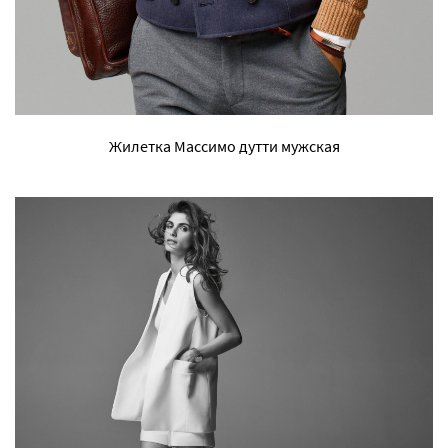
Жилетка Массимо дутти мужская