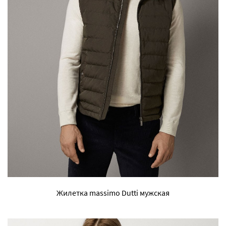
Жилетка massimo Dutti мужская