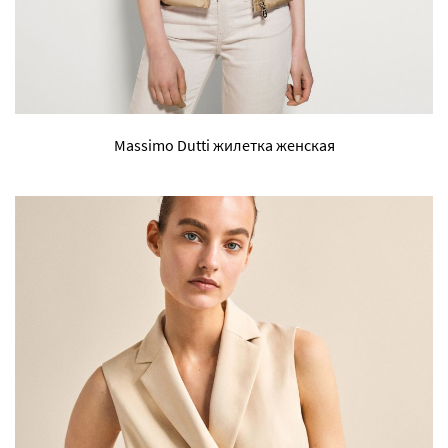
Massimo Dutti жилетка женская