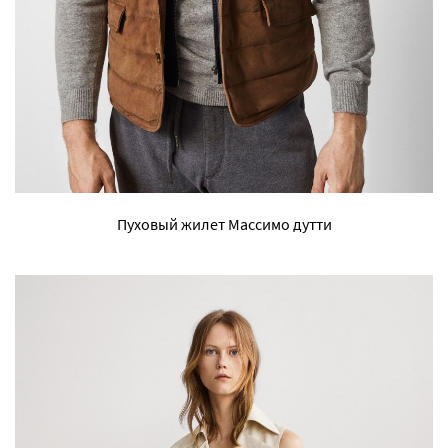
Пуховый жилет Массимо дутти