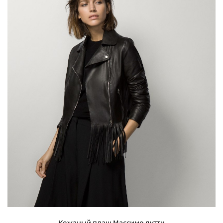
Кожаный плащ Массимо дутти