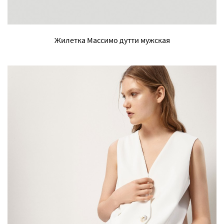
Жилетка Массимо дутти мужская