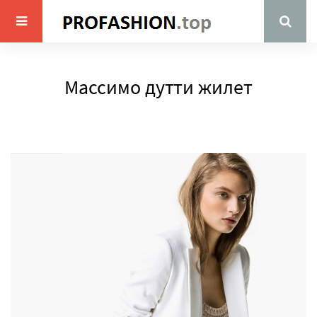
Массимо дутти жилет