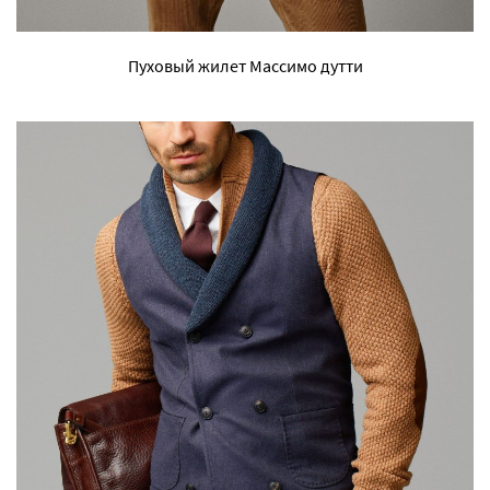
Пуховый жилет Массимо дутти