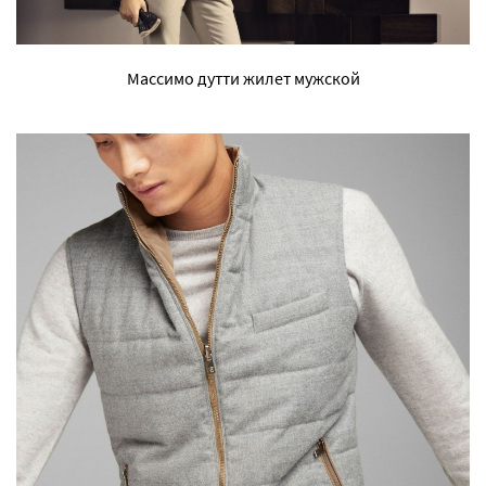
Массимо дутти жилет мужской