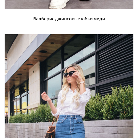
Валберис джинсовые юбки миди