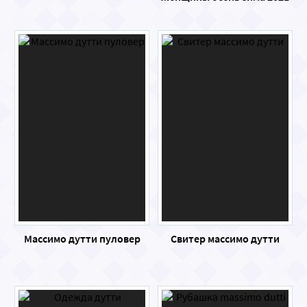
Массимо дутти пуловер
Свитер массимо дутти