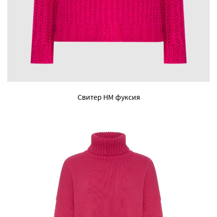
Свитер HM фуксия