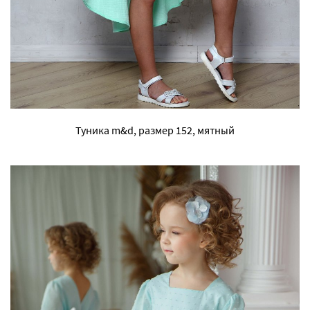
Туника m&d, размер 152, мятный