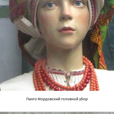
Панго Мордовский головной убор