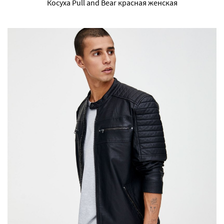
Косуха Pull and Bear красная женская