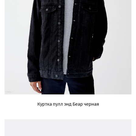
Куртка пулл энд Беар черная