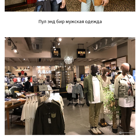
Пул энд бир мужская одежда