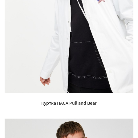
Куртка НАСА Pull and Bear