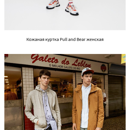
Кожаная куртка Pull and Bear женская