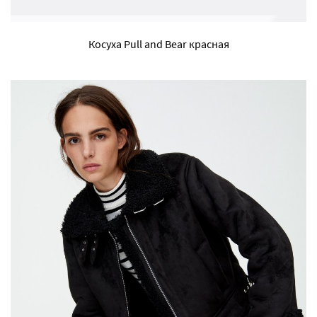
Косуха Pull and Bear красная