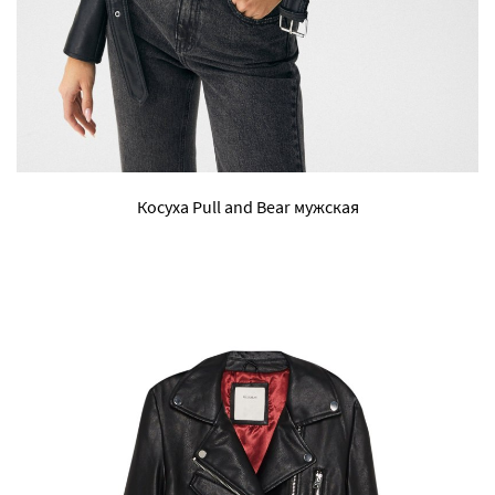
Косуха Pull and Bear мужская