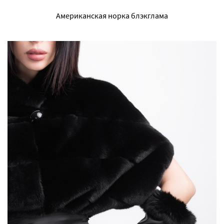
Американская норка блэкглама