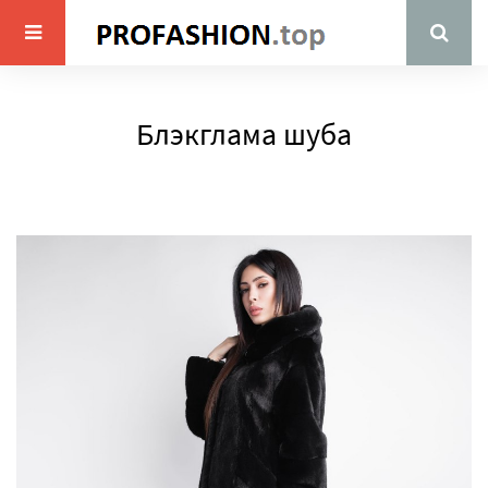
Блэкглама шуба