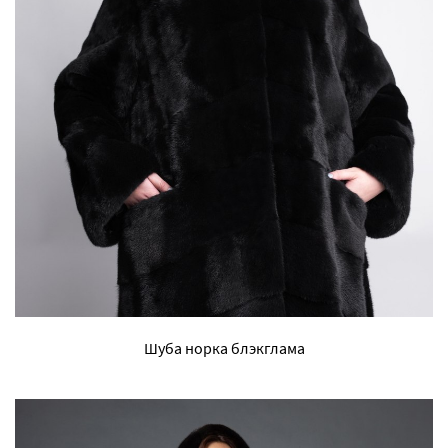
Шуба норка блэкглама