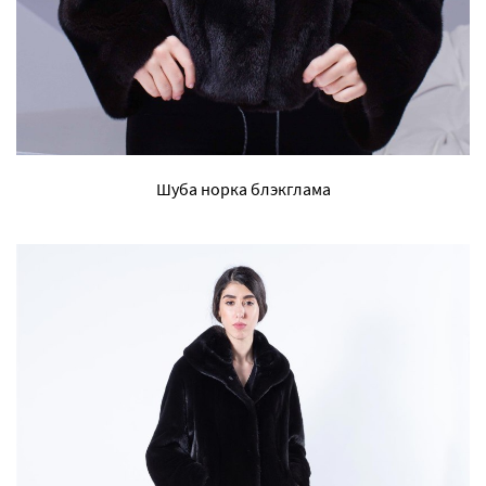
Шуба норка блэкглама