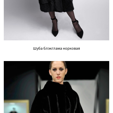
Шуба блэкглама норковая