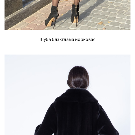
Шуба блэкглама норковая