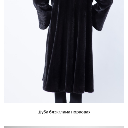
Шуба блэкглама норковая