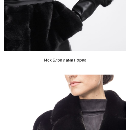
Мех Блэк лама норка