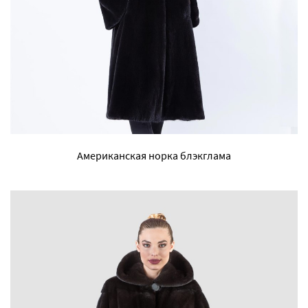
Американская норка блэкглама