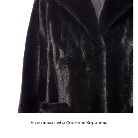
Блэкглама шуба Снежная Королева