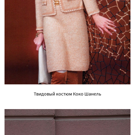
Твидовый костюм Коко Шанель