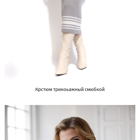
Крстюм трикоьажный смюбкой