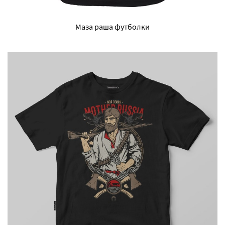
Маза раша футболки