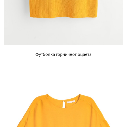
Футболка горчичног оцаета