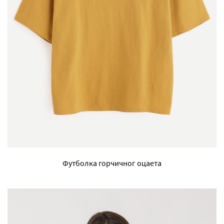
Футболка горчичног оцаета