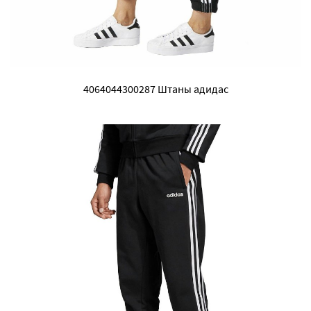
4064044300287 Штаны адидас