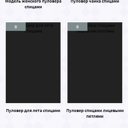
Модель женского пуловера
Пуловер чайка спицами
спицами
0
0
Пуловер для лета спицами
Пуловер спицами лицевыми
петлями