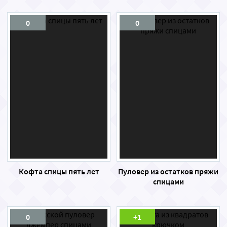
0
0
Кофта спицы пять лет
Пуловер из остатков пряжи
спицами
0
+1