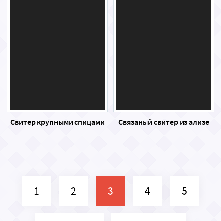
Свитер крупными спицами
Связаный свитер из ализе
1
2
3
4
5