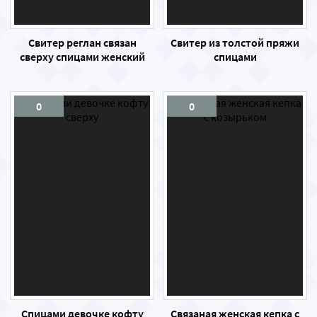
Свитер реглан связан
Свитер из толстой пряжи
сверху спицами женский
спицами
0
0
Спицами девочке кофту
Связаная женская кепка с