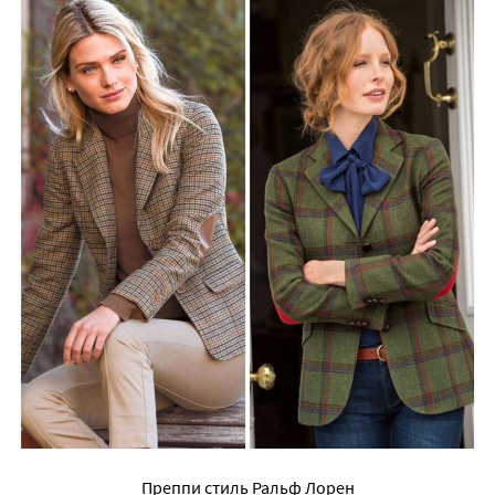
Преппи стиль Ральф Лорен