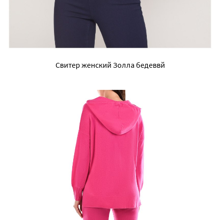
Свитер женский Золла бедеввй