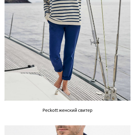
Peckott женский свитер