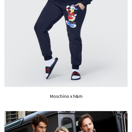
Moschino x h&m