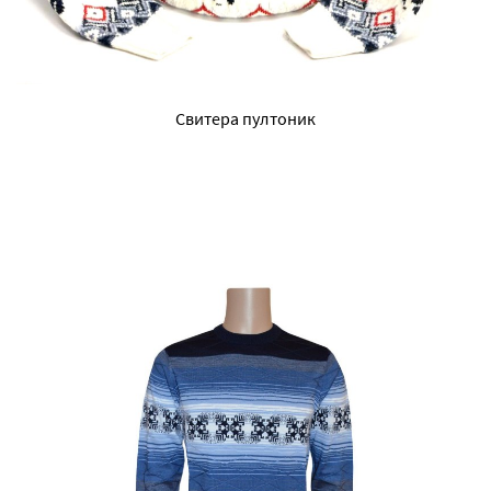
Свитера пултоник