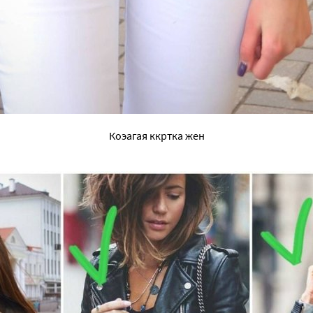
Коэагая ккртка жен