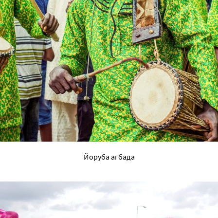
Йоруба агбада