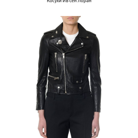
Косухи Ив сен Лоран