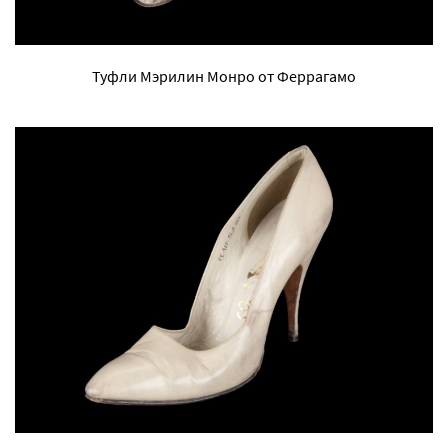
Туфли Мэрилин Монро от Феррагамо