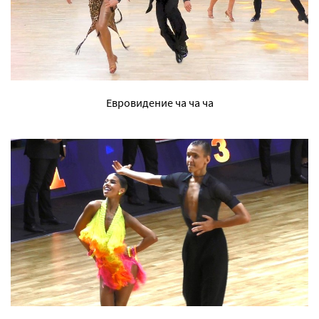
Евровидение ча ча ча