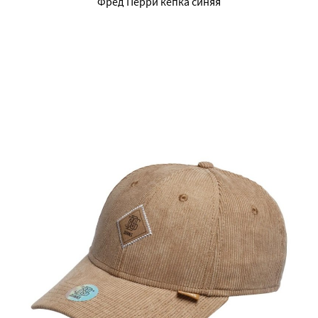
Фред Перри кепка синяя