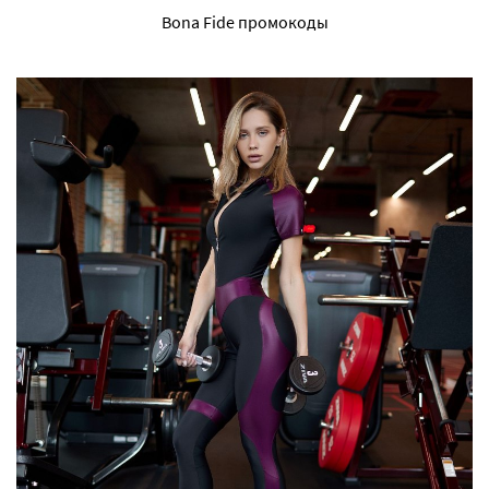
Bona Fide промокоды