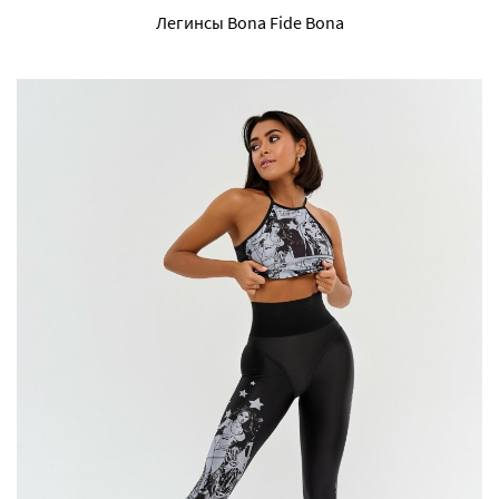
Легинсы Bona Fide Bona