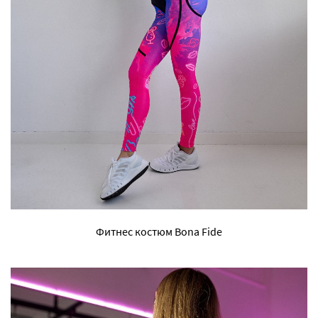
Фитнес костюм Bona Fide