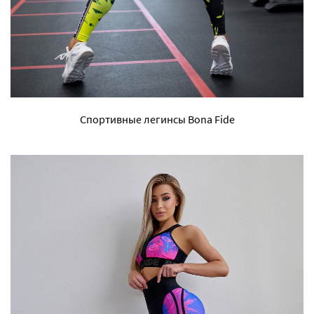
Спортивные легинсы Bona Fide