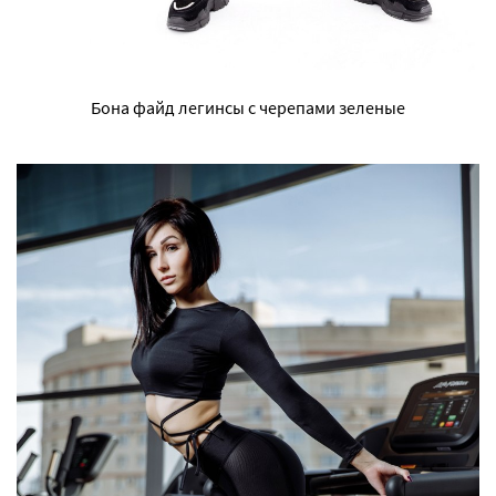
Бона файд легинсы с черепами зеленые