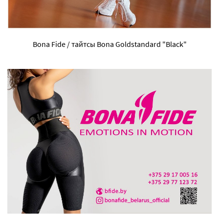
Bona Fide / тайтсы Bona Goldstandard "Black"