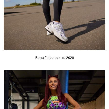
Bona Fide лосины 2020