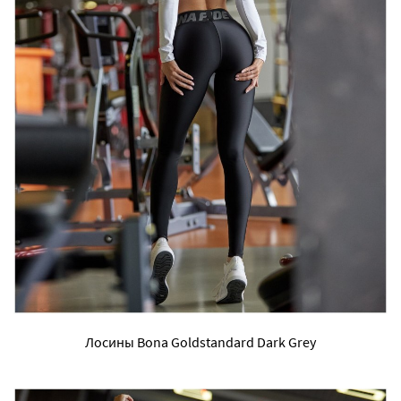
Лосины Bona Goldstandard Dark Grey