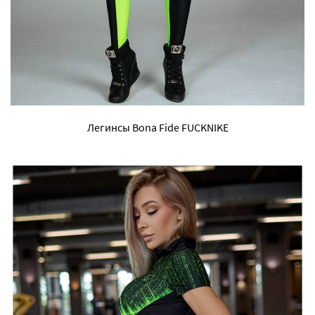
Легинсы Bona Fide FUCKNIKE