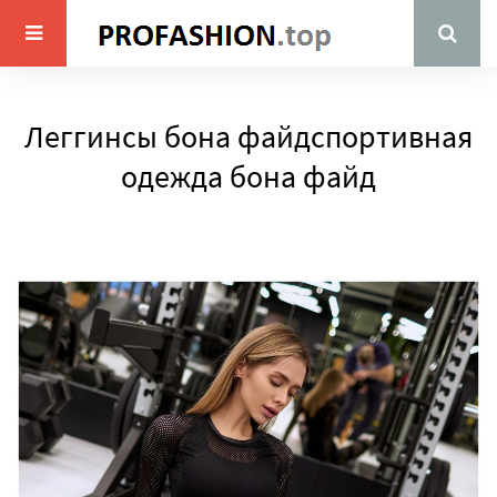
Леггинсы бона файдспортивная
одежда бона файд