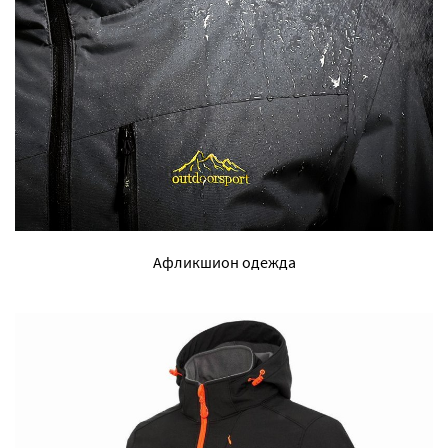
Афликшион одежда