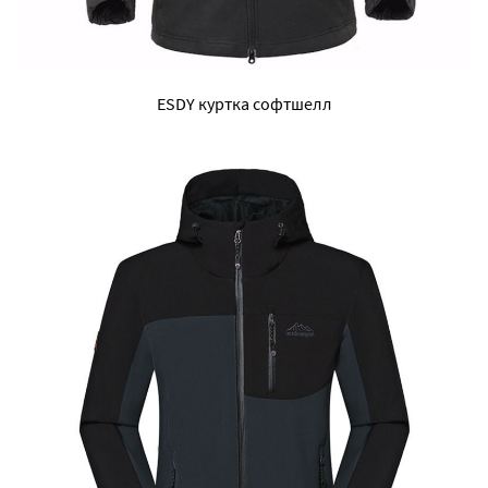
ESDY куртка софтшелл