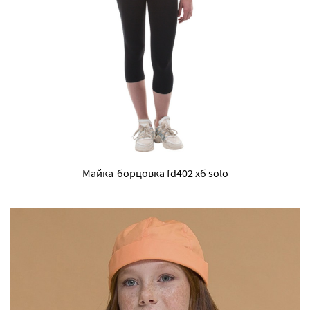
Майка-борцовка fd402 хб solo