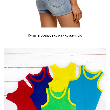
Купить борцовку майку жёлтую