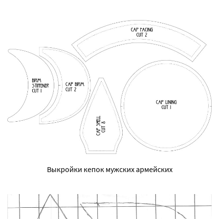
Выкройки кепок мужских армейских