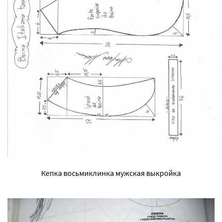
Кепка восьмиклинка мужская выкройка