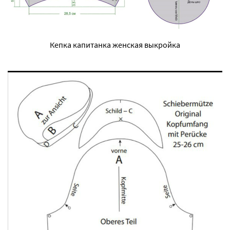
Кепка капитанка женская выкройка