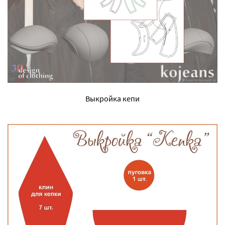
Выкройка кепи