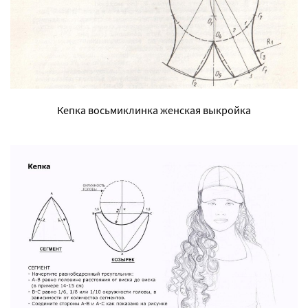
Кепка восьмиклинка женская выкройка