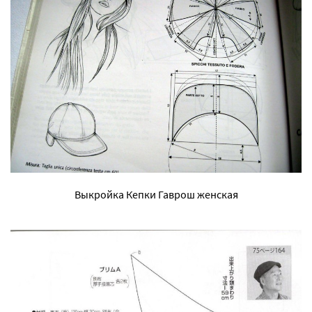
Выкройка Кепки Гаврош женская