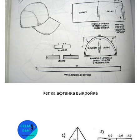
Кепка афганка выкройка