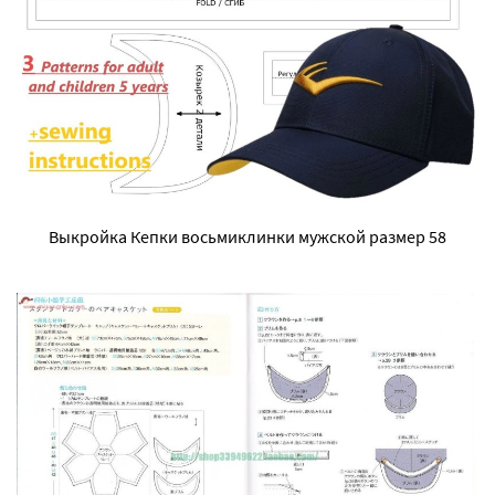
Выкройка Кепки восьмиклинки мужской размер 58