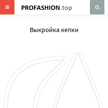
Выкройка кепки