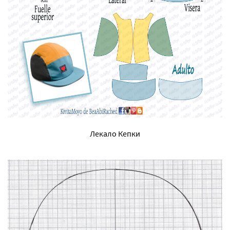
Лекало Кепки