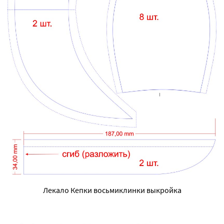
Лекало Кепки восьмиклинки выкройка