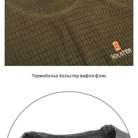
Термобелье Хольстер вафля флис