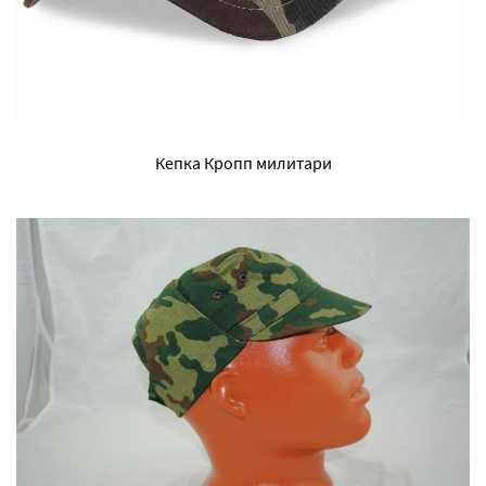
Кепка Кропп милитари