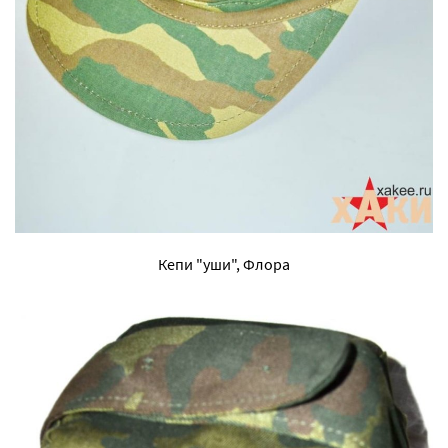
Кепи "уши", Флора