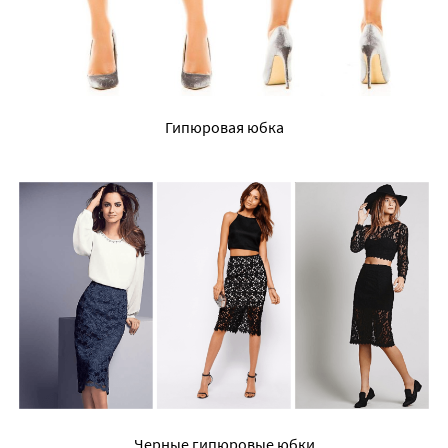
Гипюровая юбка
Черные гипюровые юбки