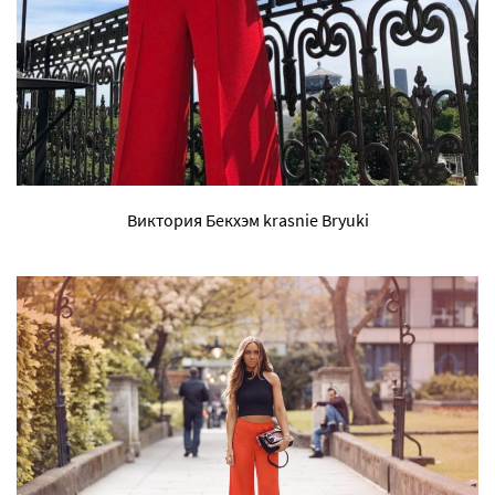
Виктория Бекхэм krasnie Bryuki