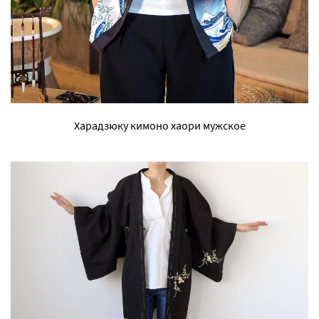
Харадзюку кимоно хаори мужское