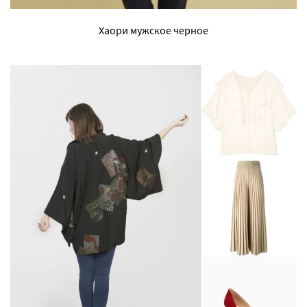
Хаори мужское черное