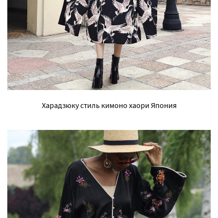
Харадзюку стиль кимоно хаори Япония