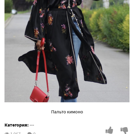
Пальто кимоно
Категория:
---
1 067
0