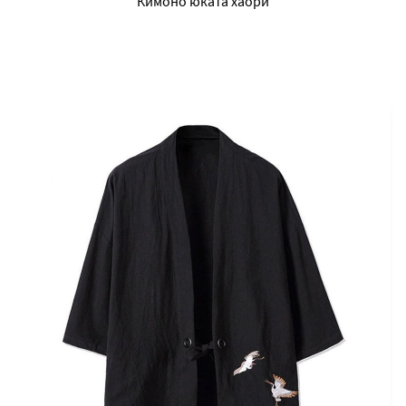
Кимоно юката хаори