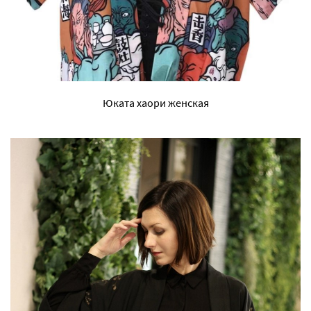
Юката хаори женская