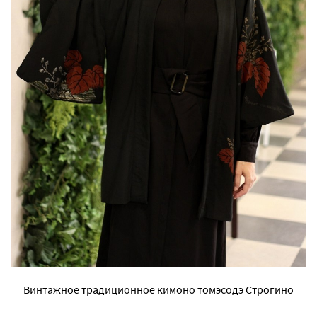
Винтажное традиционное кимоно томэсодэ Строгино