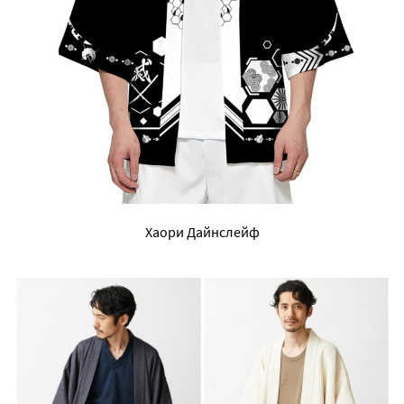
Хаори Дайнслейф