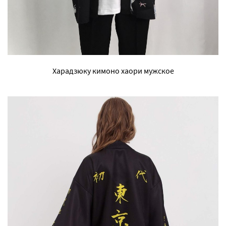
Харадзюку кимоно хаори мужское