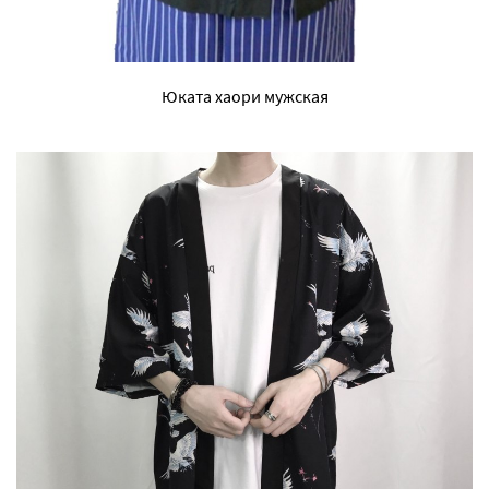
Юката хаори мужская