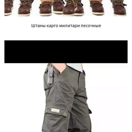
Штаны карго милитари песочные