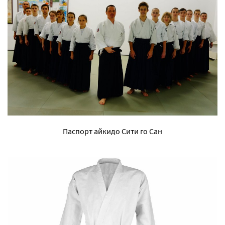
Паспорт айкидо Сити го Сан