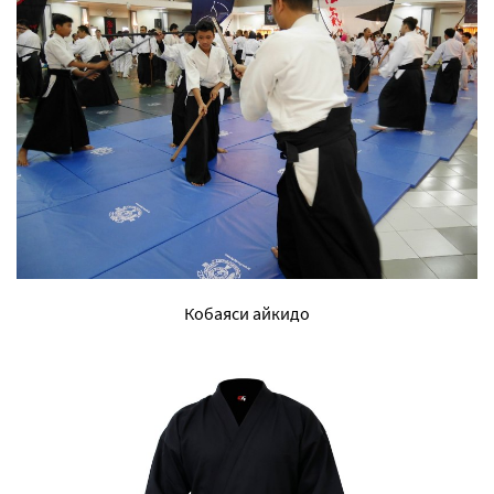
Кобаяси айкидо