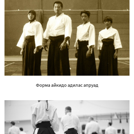
Форма айкидо адилас апруад