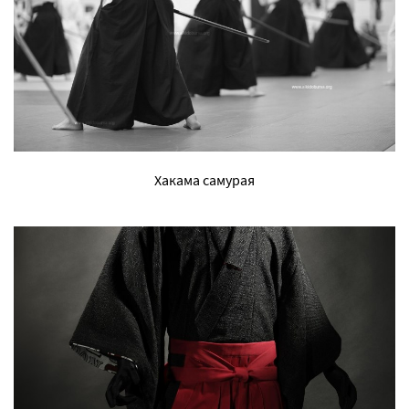
Хакама самурая