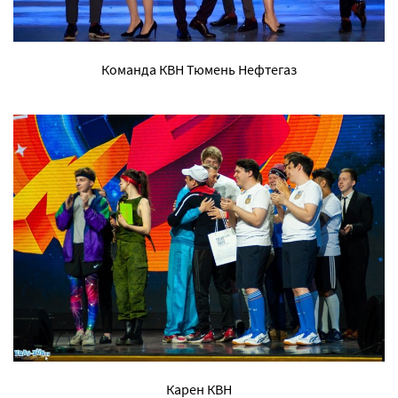
Команда КВН Тюмень Нефтегаз
Карен КВН