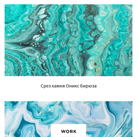
Срез камня Оникс бирюза