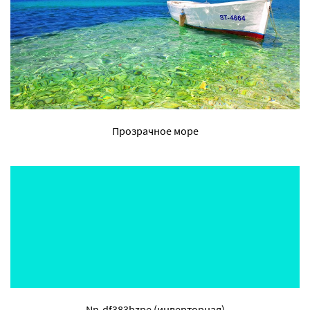
Прозрачное море
Nn-df383bzpe (инверторная)