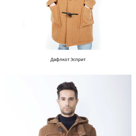
Дафлкот Эсприт