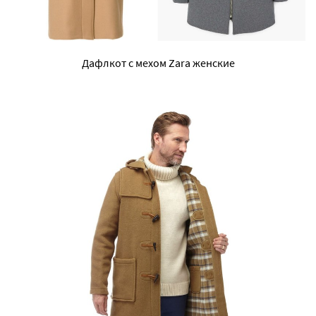
Дафлкот с мехом Zara женские