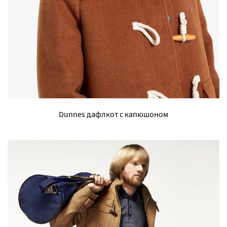
Dunnes дафлкот с капюшоном