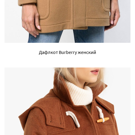
Дафлкот Burberry женский