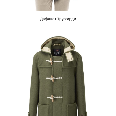
Дафлкот Труссарди