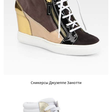
Сникерсы Джузеппе Занотти