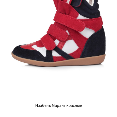
Изабель Марант красные