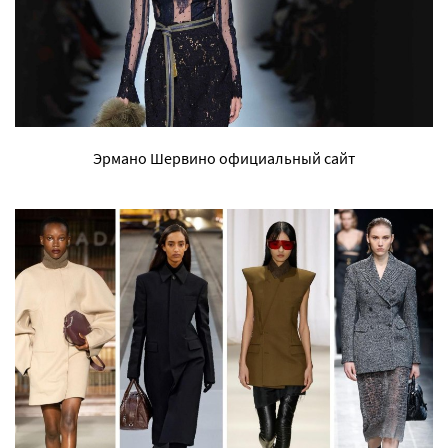
Эрмано Шервино официальный сайт