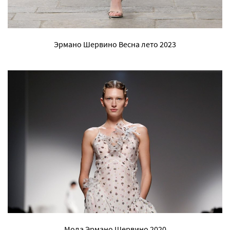
Эрмано Шервино Весна лето 2023
Мода Эрмано Шервино 2020