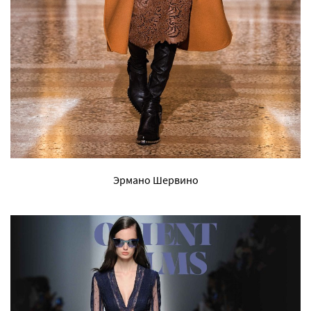
Эрмано Шервино