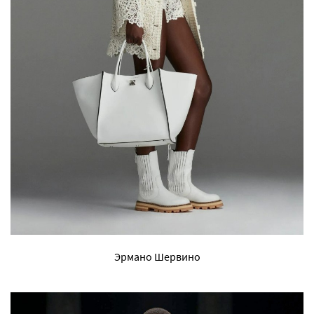
Эрмано Шервино