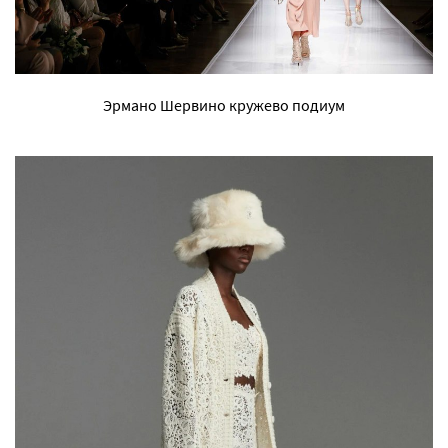
Эрмано Шервино кружево подиум