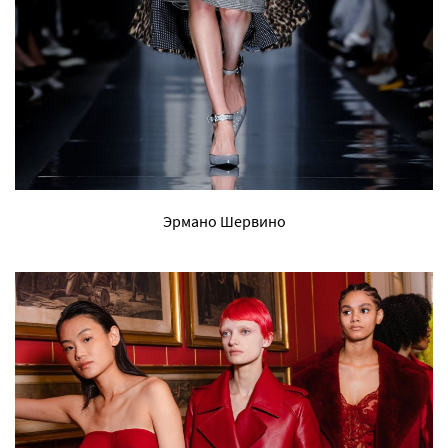
Эрмано Шервино