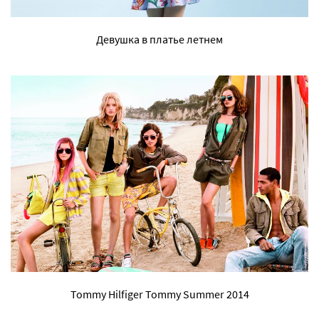
Девушка в платье летнем
Tommy Hilfiger Tommy Summer 2014