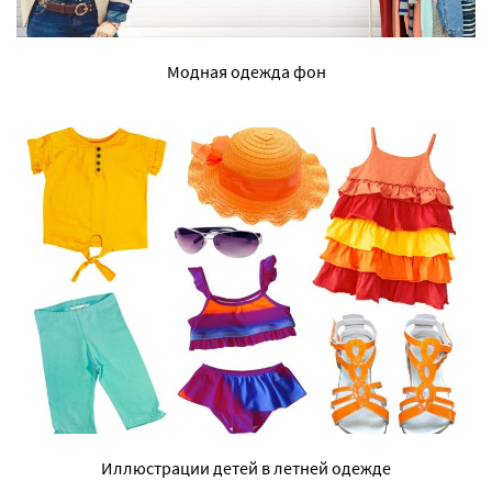
Модная одежда фон
Иллюстрации детей в летней одежде