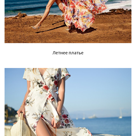
Летнее платье