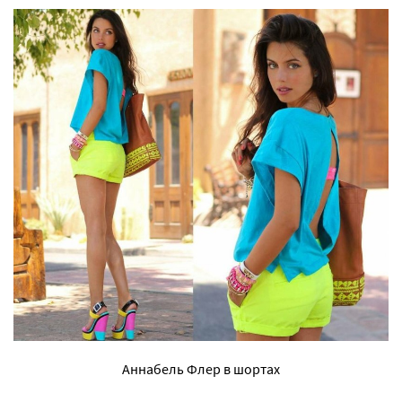
Аннабель Флер в шортах