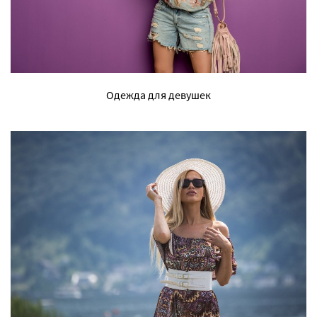
Одежда для девушек