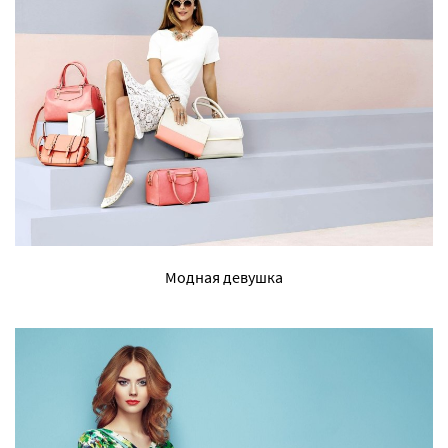
Модная девушка