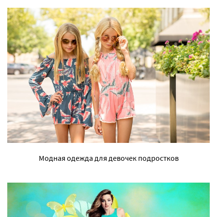
Модная одежда для девочек подростков