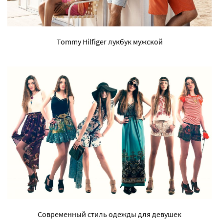
Tommy Hilfiger лукбук мужской
Современный стиль одежды для девушек