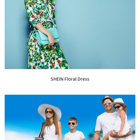
SHEIN Floral Dress