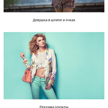
Девушка в шляпе и очках
Реклама одежды