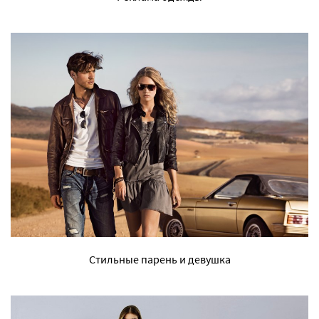
Стильные парень и девушка