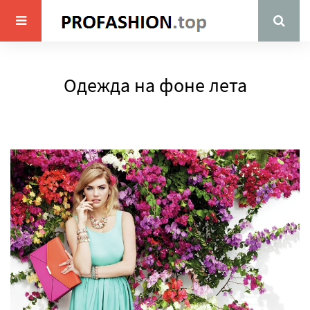
Одежда на фоне лета