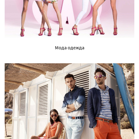
Мода одежда