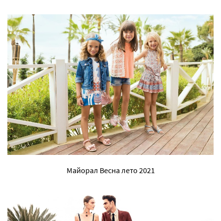
Майорал Весна лето 2021