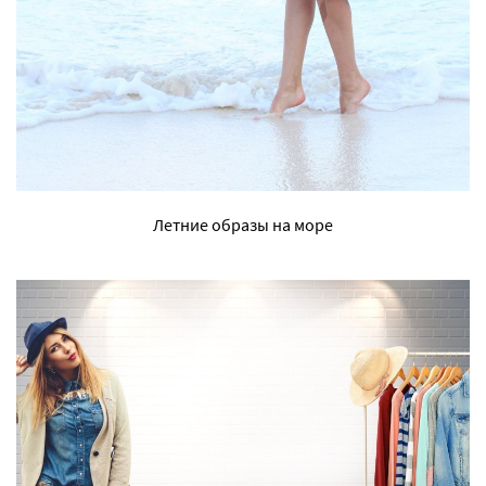
Летние образы на море