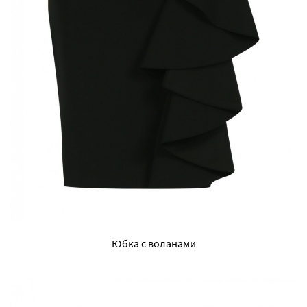
Юбка с воланами