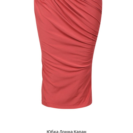
Юбка Донна Каран