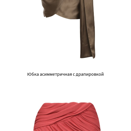
Юбка асимметричная с драпировкой