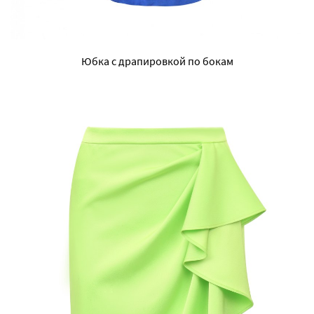
Юбка с драпировкой по бокам