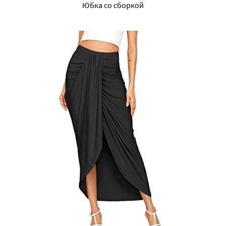
Юбка со сборкой