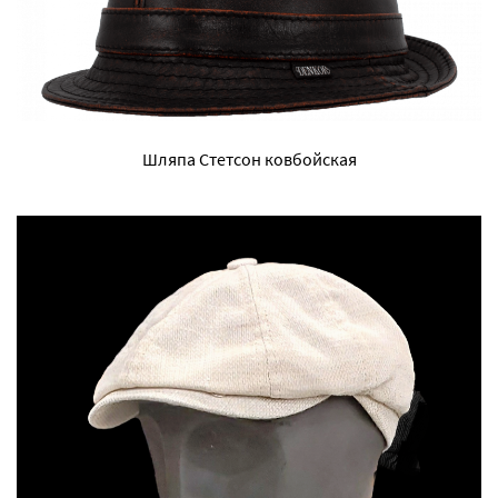
Шляпа Стетсон ковбойская