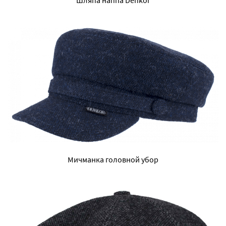
Шляпа наппа Denkor
Мичманка головной убор