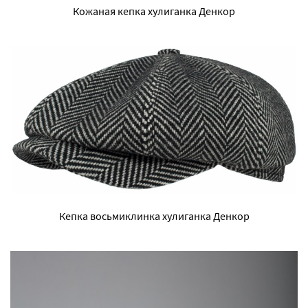
Кожаная кепка хулиганка Денкор
Кепка восьмиклинка хулиганка Денкор